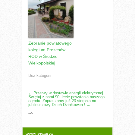
Zebranie powiatowego
kolegium Prezesów
ROD w Środzie
Wielkopolskiej
Bez kategorii
POST
←
Przerwy w dostawie energii elektrycznej
Świętuj z nami 90 -lecie powstania naszego
NAVIGATION
ogrodu. Zapraszamy już 23 sierpnia na
jubileuszowy Dzień Działkowca !
→
-->
WYSZUKIWARKA