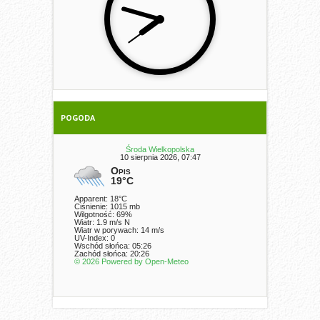
POGODA
Środa Wielkopolska
10 sierpnia 2026, 07:47
Opis
19°C
Apparent: 18°C
Ciśnienie: 1015 mb
Wilgotność: 69%
Wiatr: 1.9 m/s N
Wiatr w porywach: 14 m/s
UV-Index: 0
Wschód słońca: 05:26
Zachód słońca: 20:26
© 2026 Powered by Open-Meteo