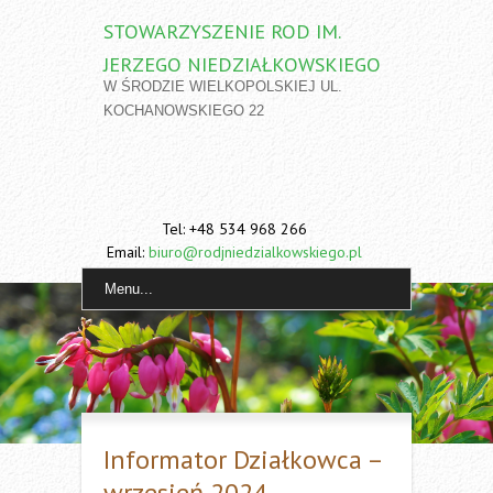
STOWARZYSZENIE ROD IM.
JERZEGO NIEDZIAŁKOWSKIEGO
W ŚRODZIE WIELKOPOLSKIEJ UL.
KOCHANOWSKIEGO 22
Tel: +48 534 968 266
Email:
biuro@rodjniedzialkowskiego.pl
Menu...
Informator Działkowca –
wrzesień 2024