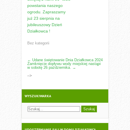
powstania naszego
ogrodu. Zapraszamy
już 23 sierpnia na
jubileuszowy Dzień
Działkowca !
Bez kategorii
POST
←
Udane świętowanie Dnia Działkowca 2024
Zamknięcie dopływu wody miejskiej nastąpi
NAVIGATION
w sobotę 26 października.
→
-->
WYSZUKIWARKA
UDOSTĘPNIANIE SALI W DOMU DZIAŁKOWCA