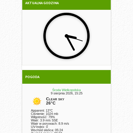
AKTUALNA GODZINA
POGODA
Środa Wielkopolska
9 sierpnia 2026, 15:25
Clear sky
26°C
Apparent: 13°C
Ciśnienie: 1024 mb
Wilgotność: 79%
Wiatr: 3.9 m/s SSE
Wiatr w porywach: 8.9 m/s
UV-Index: 0
Wschód słońca: 05:24