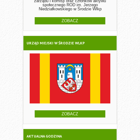
zarządu i komisji oraz członków aktywu
społecznego ROD im. Jerzego
Niedziałkowskiego w Środzie Wlkp
ZOBACZ
URZĄD MIEJSKI W ŚRODZIE WLKP
ZOBACZ
AKTUALNA GODZINA