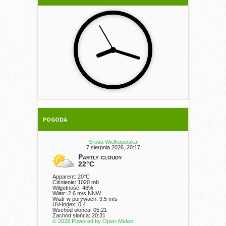
POGODA
Środa Wielkopolska
7 sierpnia 2026, 20:17
Partly cloudy
22°C
Apparent: 20°C
Ciśnienie: 1020 mb
Wilgotność: 46%
Wiatr: 2.6 m/s NNW
Wiatr w porywach: 9.5 m/s
UV-Index: 0.4
Wschód słońca: 05:21
Zachód słońca: 20:31
© 2026 Powered by Open-Meteo