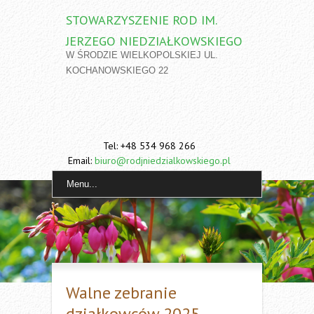
STOWARZYSZENIE ROD IM.
JERZEGO NIEDZIAŁKOWSKIEGO
W ŚRODZIE WIELKOPOLSKIEJ UL.
KOCHANOWSKIEGO 22
Tel: +48 534 968 266
Email:
biuro@rodjniedzialkowskiego.pl
Menu...
Walne zebranie
działkowców 2025