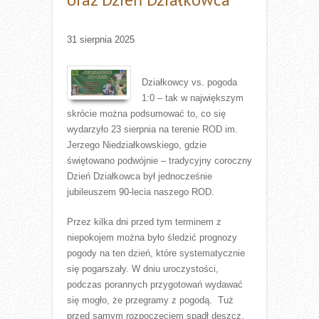
31 sierpnia 2025
Działkowcy vs. pogoda
1:0 – tak w największym
skrócie można podsumować to, co się
wydarzyło 23 sierpnia na terenie ROD im.
Jerzego Niedziałkowskiego, gdzie
świętowano podwójnie – tradycyjny coroczny
Dzień Działkowca był jednocześnie
jubileuszem 90-lecia naszego ROD.
Przez kilka dni przed tym terminem z
niepokojem można było śledzić prognozy
pogody na ten dzień, które systematycznie
się pogarszały. W dniu uroczystości,
podczas porannych przygotowań wydawać
się mogło, że przegramy z pogodą. Tuż
przed samym rozpoczęciem spadł deszcz,