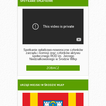
SPOTKANIE OPŁATKOWE
Spotkanie opłatkowo-noworoczne członków
zarządu i komisji oraz członków aktywu
społecznego ROD im. Jerzego
Niedziałkowskiego w Środzie Wlkp
ZOBACZ
URZĄD MIEJSKI W ŚRODZIE WLKP