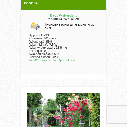
POGODA
Środa Wielkopolska
6 sierpnia 2026, 01:35
Thunderstorm with light hail
22°C
Apparent: 23°C
Ciśnienie: 1017 mb
Wilgotność: 89%
Wiatr: 4.6 m/s WNW
Wiatr w porywach: 15.9 m/s
UV-Index: 0
Wschód słońca: 05:20
Zachód słońca: 20:33
© 2026 Powered by Open-Meteo