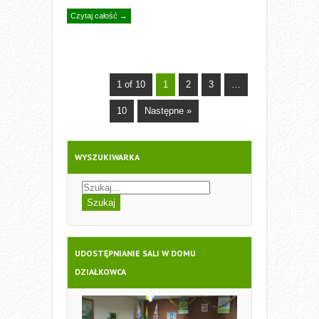
Czytaj całość →
1 of 10
1
2
3
…
10
Następne »
WYSZUKIWARKA
UDOSTĘPNIANIE SALI W DOMU
DZIAŁKOWCA