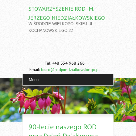
STOWARZYSZENIE ROD IM.
JERZEGO NIEDZIAŁKOWSKIEGO
W ŚRODZIE WIELKOPOLSKIEJ UL.
KOCHANOWSKIEGO 22
Tel: +48 534 968 266
Email:
biuro@rodjniedzialkowskiego.pl
Menu...
90-lecie naszego ROD
oraz Dzień Działkowca