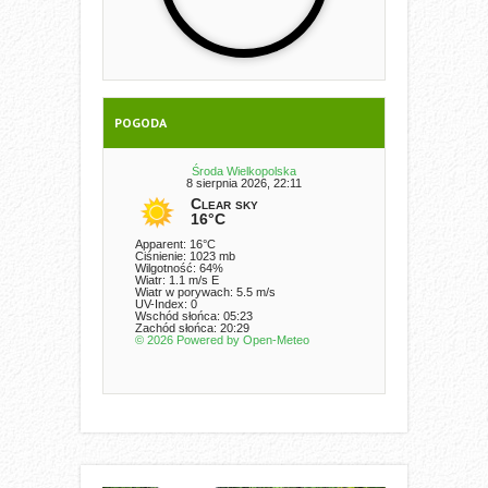
POGODA
Środa Wielkopolska
8 sierpnia 2026, 22:11
Clear sky
16°C
Apparent: 16°C
Ciśnienie: 1023 mb
Wilgotność: 64%
Wiatr: 1.1 m/s E
Wiatr w porywach: 5.5 m/s
UV-Index: 0
Wschód słońca: 05:23
Zachód słońca: 20:29
© 2026 Powered by Open-Meteo