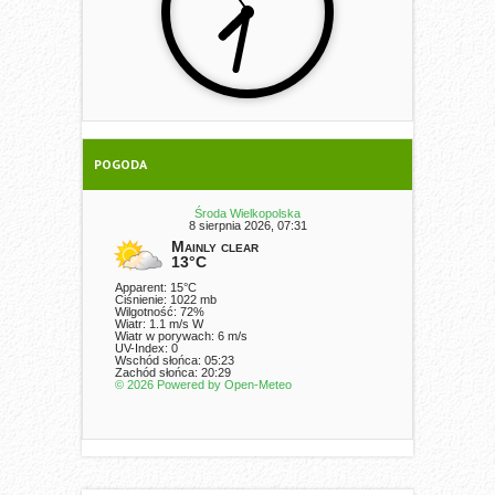
POGODA
Środa Wielkopolska
8 sierpnia 2026, 07:31
Mainly clear
13°C
Apparent: 15°C
Ciśnienie: 1022 mb
Wilgotność: 72%
Wiatr: 1.1 m/s W
Wiatr w porywach: 6 m/s
UV-Index: 0
Wschód słońca: 05:23
Zachód słońca: 20:29
© 2026 Powered by Open-Meteo