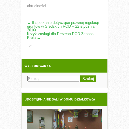
aktualności
POST
←
II spotkanie dotyczące prawnej regulacji
gruntów w Średzkich ROD – 22 stycznia
NAVIGATION
2016r
Krzyż zasługi dla Prezesa ROD Zenona
Króla
→
-->
WYSZUKIWARKA
UDOSTĘPNIANIE SALI W DOMU DZIAŁKOWCA