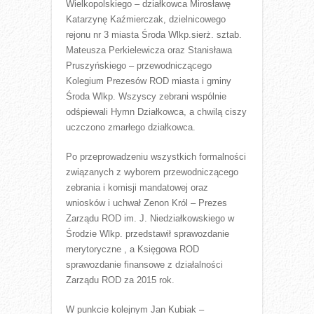
Wielkopolskiego – działkowca Mirosławę
Katarzynę Kaźmierczak, dzielnicowego
rejonu nr 3 miasta Środa Wlkp.sierż. sztab.
Mateusza Perkielewicza oraz Stanisława
Pruszyńskiego – przewodniczącego
Kolegium Prezesów ROD miasta i gminy
Środa Wlkp. Wszyscy zebrani wspólnie
odśpiewali Hymn Działkowca, a chwilą ciszy
uczczono zmarłego działkowca.
Po przeprowadzeniu wszystkich formalności
związanych z wyborem przewodniczącego
zebrania i komisji mandatowej oraz
wniosków i uchwał Zenon Król – Prezes
Zarządu ROD im. J. Niedziałkowskiego w
Środzie Wlkp. przedstawił sprawozdanie
merytoryczne , a Księgowa ROD
sprawozdanie finansowe z działalności
Zarządu ROD za 2015 rok.
W punkcie kolejnym Jan Kubiak –