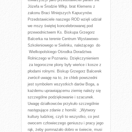
Józefa w Środzie Wlkp. brat Klemens z
zakonu Braci Mniejszych Kapucynów.
Przedstawiciele naszego ROD wzięli udział
we mszy świętej koncelebrowanej pod
przewodnictwem Ks. Biskupa Grzegorz
Balcerka na terenie Centrum Wystawowo-
Szkoleniowego w Sielinku, należącego do
Wielkopolskiego Ośrodka Doradztwa
Rolniczego w Poznaniu. Dziękczynieniem
za tegoroczne plony były wieńce i kosze z
płodami rolnymi. Biskup Grzegorz Balcerek
zwrócił uwagę na to, że chleb powszedni
jest symbolem wszystkich darów Boga, a
każdemu uprawiającemu ziemię należy się
szczególne podziękowanie i szacunek.
Uwagę działkowców przykuło szczególnie
następujące zdanie z homilii: „Wytwory
kultury ludzkiej, czyli to wszystko, co jest
owocem człowieczego geniuszu i pracy jego
rąk, żeby pomnażało dobro w świecie, musi