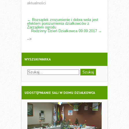
aktualności
POST
←
Rozsądek zrozumienie i dobra wola jest
efektem porozumienia działkowców z
NAVIGATION
Zarządem ogrodu
Rodzinny Dzień Działkowca 09.09.2017
→
-->
WYSZUKIWARKA
UDOSTĘPNIANIE SALI W DOMU DZIAŁKOWCA