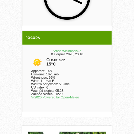
POGODA
Środa Wielkopolska
8 sierpnia 2026, 23:18
Clear sky
15°C
Apparent: 14°C
Ciśnienie: 1023 mb
Wilgotność: 66%
Wiatr: 1.1 m/s E
Wiatr w porywach: 5.5 m/s
UV-Index: 0
Wschód słońca: 05:23
Zachód słońca: 20:29
© 2026 Powered by Open-Meteo