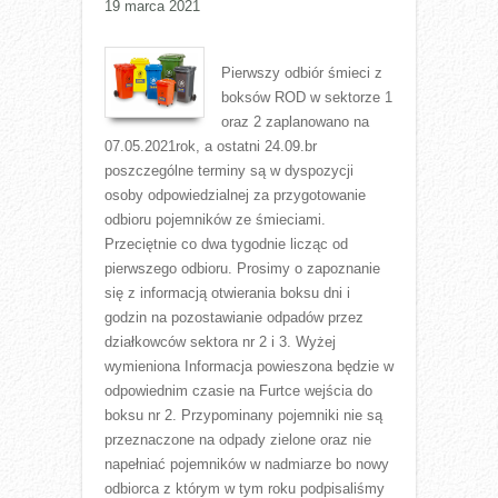
19 marca 2021
Pierwszy odbiór śmieci z
boksów ROD w sektorze 1
oraz 2 zaplanowano na
07.05.2021rok, a ostatni 24.09.br
poszczególne terminy są w dyspozycji
osoby odpowiedzialnej za przygotowanie
odbioru pojemników ze śmieciami.
Przeciętnie co dwa tygodnie licząc od
pierwszego odbioru. Prosimy o zapoznanie
się z informacją otwierania boksu dni i
godzin na pozostawianie odpadów przez
działkowców sektora nr 2 i 3. Wyżej
wymieniona Informacja powieszona będzie w
odpowiednim czasie na Furtce wejścia do
boksu nr 2. Przypominany pojemniki nie są
przeznaczone na odpady zielone oraz nie
napełniać pojemników w nadmiarze bo nowy
odbiorca z którym w tym roku podpisaliśmy