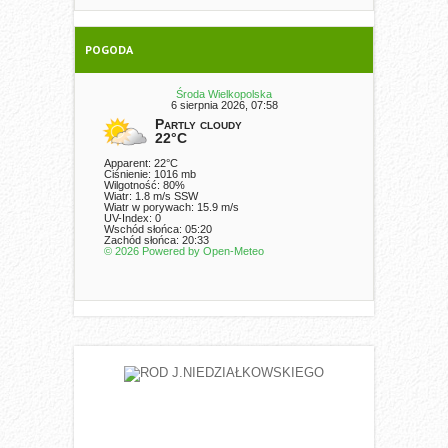
POGODA
Środa Wielkopolska
6 sierpnia 2026, 07:58
Partly cloudy
22°C
Apparent: 22°C
Ciśnienie: 1016 mb
Wilgotność: 80%
Wiatr: 1.8 m/s SSW
Wiatr w porywach: 15.9 m/s
UV-Index: 0
Wschód słońca: 05:20
Zachód słońca: 20:33
© 2026 Powered by Open-Meteo