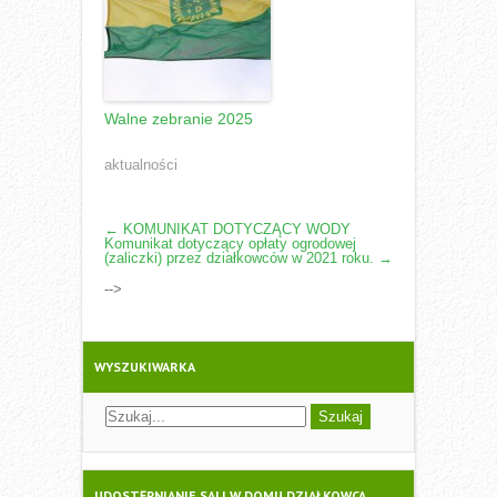
Walne zebranie 2025
aktualności
POST
←
KOMUNIKAT DOTYCZĄCY WODY
Komunikat dotyczący opłaty ogrodowej
NAVIGATION
(zaliczki) przez działkowców w 2021 roku.
→
-->
WYSZUKIWARKA
UDOSTĘPNIANIE SALI W DOMU DZIAŁKOWCA