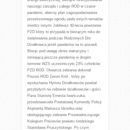
naszego zarządu i całego ROD w czasie
pandemii, obecny plan zagospodarowania
przestrzennego ogrodu wiele innych tematów
miedzy innymi Jubileusz 40-lecia powstania
PZD który to przypada w bieżącym roku do
świętowania podczas Rodzinnych Dni
Działkowca jeżeli pandemia na to pozwoli.
Biorąc pod uwagę okres wakacyjny i
istniejącą jeszcze pandemię w drugim
terminie WZS uczestniczyło 23% członków
PZD ROD. Otwarcia zebrania dokonał
Prezes ROD Zenon Król , który po
wysłuchaniu Hymnu Działkowców powitał
przybyłych na zebranie działkowców i gości
Pana Starostę Ernesta Iwańczuka,
przedstawiciela Powiatowej Komendy Policji
Aspiranta Mariusza Idziorka oraz
obsługującego zebranie Przewodniczącego
Kolegium Prezesów powiatu średzkiego
Stanisława Pruszyńskiego. Po czym