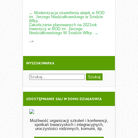
POST
←
Modernizacja oświetlenia alejek w ROD
im. Jerzego Niedziałkowskiego w Środzie
NAVIGATION
Wlkp.
Zakończenie planowanych na 2021rok
inwestycji w ROD im. Jerzego
Niedziałkowskiego W Środzie Wlkp.
→
-->
WYSZUKIWARKA
UDOSTĘPNIANIE SALI W DOMU DZIAŁKOWCA
Możliwość organizacji szkoleń i konferencji,
spotkań towarzyskich i integracyjnych,
uroczystości rodzinnych, komunii, itp.