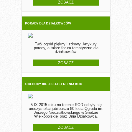
ZOBACZ
PORADY DLA DZIAŁKOWCÓW
Twój ogród piękny i zdrowy. Artykuły,
porady, a także forum tematyczne dla
działkowców.
ZOBACZ
OBCHODY 80-LECIA ISTNIENIA ROD
5 IX 2015 roku na terenie ROD odbyły się
uroczystości jubileuszu 80-lecia Ogrodu im.
Jerzego Niedziałkowskiego w Środzie
Wielkopolskiej oraz Dnia Działkowca.
ZOBACZ