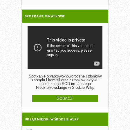
SPOTKANIE OPŁATKOWE
Spotkanie opłatkowo-noworoczne członków
zarządu i komisji oraz członków aktywu
społecznego ROD im. Jerzego
Niedziałkowskiego w Środzie Wlkp
ZOBACZ
URZĄD MIEJSKI W ŚRODZIE WLKP