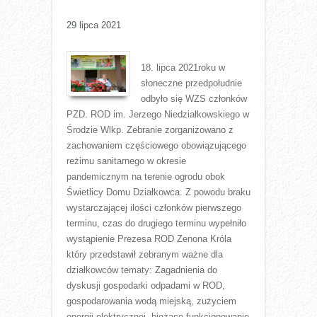
29 lipca 2021
18. lipca 2021roku w
słoneczne przedpołudnie
odbyło się WZS członków
PZD. ROD im. Jerzego Niedziałkowskiego w
Środzie Wlkp. Zebranie zorganizowano z
zachowaniem częściowego obowiązującego
reżimu sanitarnego w okresie
pandemicznym na terenie ogrodu obok
Świetlicy Domu Działkowca. Z powodu braku
wystarczającej ilości członków pierwszego
terminu, czas do drugiego terminu wypełniło
wystąpienie Prezesa ROD Zenona Króla
który przedstawił zebranym ważne dla
działkowców tematy: Zagadnienia do
dyskusji gospodarki odpadami w ROD,
gospodarowania wodą miejską, zużyciem
energii elektrycznej, bieżące funkcjonowanie