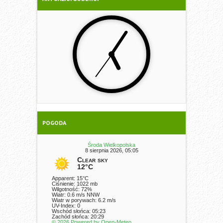
POGODA
Środa Wielkopolska
8 sierpnia 2026, 05:05
Clear sky
12°C
Apparent: 15°C
Ciśnienie: 1022 mb
Wilgotność: 72%
Wiatr: 0.6 m/s NNW
Wiatr w porywach: 6.2 m/s
UV-Index: 0
Wschód słońca: 05:23
Zachód słońca: 20:29
© 2026 Powered by Open-Meteo