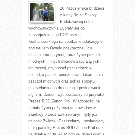
16 Października br dzieci
z klasy 3c ze Szkoły
Podstawowej nr.3 z
wychowawczynią wybrały się do
zaprzyjaźnionego ROD przy ul.
Kochanowskiego na spotkanie edukacyjne
pod tytułem Owady pożyteczne i ich
działanie na przyrodę, oraz życie pszczół
miodnych i innych owadów zapylających i
ich rozwój, czynności pszczelarza w
obsłudze pasieki posezonowe dokarmianie
pszczół miodnych oraz pokaz sprzętu
pszczelarskiego do obsługi i posługiwanie
się nim. Dzieci i wychowawczynie przywitał
Prezes ROD Zenon Król. Wiadomości na
tematy życia pożytecznych owadów w
świetlicy przedstawił zebranym były już
członek Związku Pszczelarzy i posiadający
małą pasiekę Prezes ROD Zenon Król oraz
na działce nr 39. Al. Miodowej dzieci wraz z