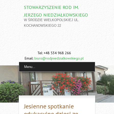
STOWARZYSZENIE ROD IM.
JERZEGO NIEDZIAŁKOWSKIEGO
W ŚRODZIE WIELKOPOLSKIEJ UL.
KOCHANOWSKIEGO 22
Tel: +48 534 968 266
Email:
biuro@rodjniedzialkowskiego.pl
Menu...
Jesienne spotkanie
edukacyjne dzieci ze