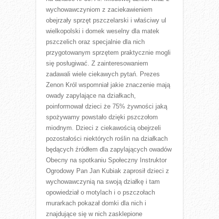
wychowawczyniom z zaciekawieniem
obejrzały sprzęt pszczelarski i właściwy ul
wielkopolski i domek weselny dla matek
pszczelich oraz specjalnie dla nich
przygotowanym sprzętem praktycznie mogli
się posługiwać. Z zainteresowaniem
zadawali wiele ciekawych pytań. Prezes
Zenon Król wspomniał jakie znaczenie mają
owady zapylające na działkach,
poinformował dzieci że 75% żywności jaką
spożywamy powstało dzięki pszczołom
miodnym. Dzieci z ciekawością obejrzeli
pozostałości niektórych roślin na działkach
będących źródłem dla zapylających owadów
Obecny na spotkaniu Społeczny Instruktor
Ogrodowy Pan Jan Kubiak zaprosił dzieci z
wychowawczynią na swoją działkę i tam
opowiedział o motylach i o pszczołach
murarkach pokazał domki dla nich i
znajdujące się w nich zasklepione