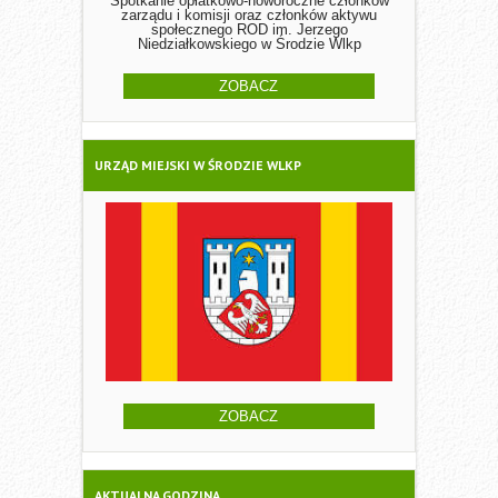
Spotkanie opłatkowo-noworoczne członków
zarządu i komisji oraz członków aktywu
społecznego ROD im. Jerzego
Niedziałkowskiego w Środzie Wlkp
ZOBACZ
URZĄD MIEJSKI W ŚRODZIE WLKP
ZOBACZ
AKTUALNA GODZINA