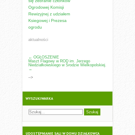
się zebranie członków
Ogrodowej Komisji
Rewizyjnej z udziałem
Ksiegowej i Prezesa
ogrodu
aktualności
POST
←
OGŁOSZENIE
Maszt Flagowy w ROD im. Jerzego
NAVIGATION
Niedziałkowskiego w Środzie Wielkopolskiej.
→
-->
WYSZUKIWARKA
UDOSTĘPNIANIE SALI W DOMU DZIAŁKOWCA