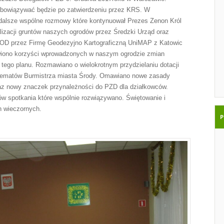
bowiązywać będzie po zatwierdzeniu przez KRS. W
 dalsze wspólne rozmowy które kontynuował Prezes Zenon Król
lizacji gruntów naszych ogrodów przez Średzki Urząd oraz
OD przez Firmę Geodezyjno Kartograficzną UniMAP z Katowic
awiono korzyści wprowadzonych w naszym ogrodzie zmian
tego planu. Rozmawiano o wielokrotnym przydzielaniu dotacji
tematów Burmistrza miasta Środy. Omawiano nowe zasady
z nowy znaczek przynależności do PZD dla działkowców.
ów spotkania które wspólnie rozwiązywano. Świętowanie i
n wieczornych.
P