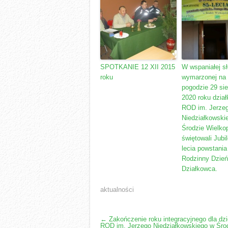
SPOTKANIE 12 XII 2015
W wspaniałej s
roku
wymarzonej na 
pogodzie 29 sie
2020 roku dzia
ROD im. Jerze
Niedziałkowski
Środzie Wielkop
świętowali Jubi
lecia powstania
Rodzinny Dzień
Działkowca.
aktualności
POST
←
Zakończenie roku integracyjnego dla dz
ROD im. Jerzego Niedziałkowskiego w Śro