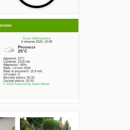
OGODA
Środa Wielkopolska
6 sierpnia 2026, 10:08
Prognoza
25°C
Apparent: 22°C
Ciśnienie: 1016 mb
Wilgotność: 80%
Wiatr: 1.9 m/s SSW
Wiatr w porywach: 15.9 m/s
UV-Index: 0
Wschód słońca: 05:20
Zachód słońca: 20:33
© 2026 Powered by Open-Meteo