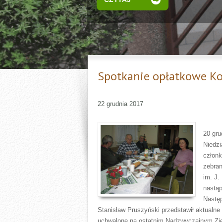
Spotkanie opłatkowe Ko
22 grudnia 2017
20 gru
Niedzi
członk
zebra
im. J.
nastąp
Nastę
Stanisław Pruszyński przedstawił aktualne
uchwalone na ostatnim Nadzwyczajnym Zje