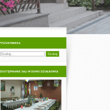
YSZUKIWARKA
DOSTĘPNIANIE SALI W DOMU DZIAŁKOWCA