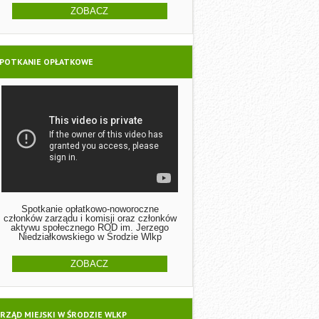
ZOBACZ
POTKANIE OPŁATKOWE
Spotkanie opłatkowo-noworoczne
członków zarządu i komisji oraz członków
aktywu społecznego ROD im. Jerzego
Niedziałkowskiego w Środzie Wlkp
ZOBACZ
RZĄD MIEJSKI W ŚRODZIE WLKP