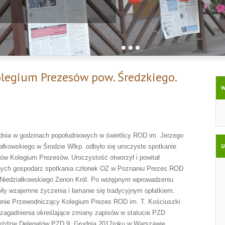
legium Prezesów pow. Średzkiego.
W
dnia w godzinach popołudniowych w świetlicy ROD im. Jerzego
U
ałkowskiego w Środzie Wlkp. odbyło się uroczyste spotkanie
ów Kolegium Prezesów. Uroczystość otworzył i powitał
nych gospodarz spotkania członek OZ w Poznaniu Prezes ROD
 Niedziałkowskiego Zenon Król. Po wstępnym wprowadzeniu
iły wzajemne życzenia i łamanie się tradycyjnym opłatkiem.
pnie Przewodniczący Kolegium Prezes ROD im. T. Kościuszki
 zagadnienia określające zmiany zapisów w statucie PZD
ździe Delegatów PZD 9. Grudnia 2017roku w Warszawie.