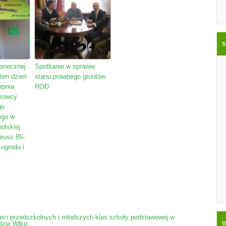
S
łonecznej
Spotkanie w sprawie
ten dzień
stanu prawnego gruntów
rpnia
ROD
łkowcy
go
ego w
olskiej
leusz 85-
 ogrodu i
ieci przedszkolnych i młodszych klas szkoły podstawowej w
U
dzie Wlkp.