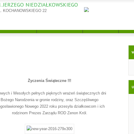
. JERZEGO NIEDZIAŁKOWSKIEGO
 DZIAŁALNOŚCI RODZINNYCH
OCHANOWSKIEGO.
L. KOCHANOWSKIEGO 22
KTUALNOŚCI
SPRAWY PZD
GALERIA
DO
W
Życzenia Świąteczne !!!
U
owych i Wesołych pełnych pięknych wrażeń świątecznych dni
Bożego Narodzenia w gronie rodziny, oraz Szczęśliwego
ogosławionego Nowego 2022 roku przesyła działkowcom i ich
rodzinom Prezes Zarządu ROD Zenon Król.