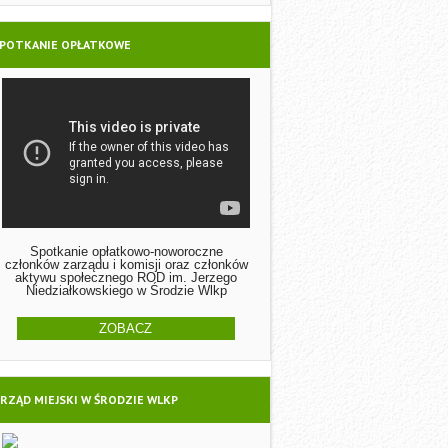
POTKANIE OPŁATKOWE
Spotkanie opłatkowo-noworoczne
członków zarządu i komisji oraz członków
aktywu społecznego ROD im. Jerzego
Niedziałkowskiego w Środzie Wlkp
ZOBACZ
RZĄD MIEJSKI W ŚRODZIE WLKP