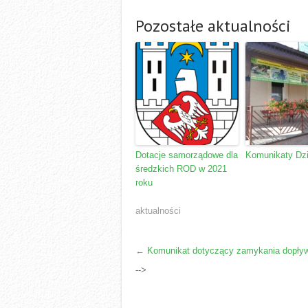
Pozostałe aktualności
Dotacje samorządowe dla
Komunikaty Dz
średzkich ROD w 2021
roku
aktualności
POST
←
Komunikat dotyczący zamykania dopływu
NAVIGATION
-->