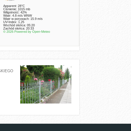
Apparent: 28°C
Ciśnienie: 1015 mb
Wilgotność: 42%
Wiatr: 4.8 m/s WNW
Wiatr w porywach: 15.9 m/s
UV-Index: 1.25
Wschód słońca: 05:20
Zachód słońca: 20:33
© 2026 Powered by Open-Meteo