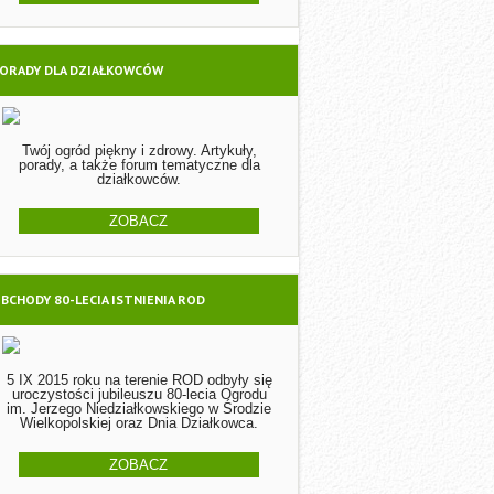
ORADY DLA DZIAŁKOWCÓW
Twój ogród piękny i zdrowy. Artykuły,
porady, a także forum tematyczne dla
działkowców.
ZOBACZ
BCHODY 80-LECIA ISTNIENIA ROD
5 IX 2015 roku na terenie ROD odbyły się
uroczystości jubileuszu 80-lecia Ogrodu
im. Jerzego Niedziałkowskiego w Środzie
Wielkopolskiej oraz Dnia Działkowca.
ZOBACZ