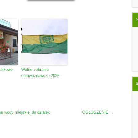
P
iałkowe
Walne zebranie
sprawozdawcze 2026
O
 wody miejskiej do działek
OGŁOSZENIE
→