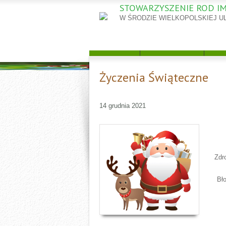
STOWARZYSZENIE ROD IM
POZNAJ HISTORIE POWSTANIA ORAZ
OGRODÓW DZIAŁKOWYCH NA UL. K
W ŚRODZIE WIELKOPOLSKIEJ U
CZYTAJ
O NAS
HISTORIA
A
Życzenia Świąteczne
14 grudnia 2021
Zdr
Bł