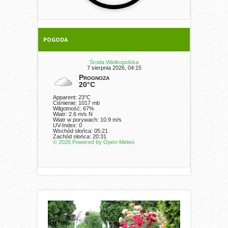
POGODA
Środa Wielkopolska
7 sierpnia 2026, 04:15
Prognoza
20°C
Apparent: 23°C
Ciśnienie: 1017 mb
Wilgotność: 67%
Wiatr: 2.6 m/s N
Wiatr w porywach: 10.9 m/s
UV-Index: 0
Wschód słońca: 05:21
Zachód słońca: 20:31
© 2026 Powered by Open-Meteo