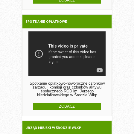
ZOBACZ
SPOTKANIE OPŁATKOWE
Spotkanie opłatkowo-noworoczne członków
zarządu i komisji oraz członków aktywu
społecznego ROD im. Jerzego
Niedziałkowskiego w Środzie Wlkp
ZOBACZ
URZĄD MIEJSKI W ŚRODZIE WLKP