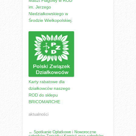
Maszt Flagowy w ROD
im. Jerzego
Niedziałkowskiego w
Środzie Wielkopolskiej.
Karty rabatowe dla
działkowców naszego
ROD do sklepu
BRICOMARCHE
aktualności
POST
←
Spotkanie Opłatkowe i Noworoczne
członków Zarządu i Komisji oraz członków