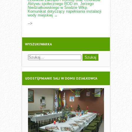
NAVIGATION
Aktywu społecznego ROD im. Jerzego
Niedziałkowskiego w Środzie Wlkp.
Komunikat dotyczący napełniania instalacji
wody miejskiej
→
-->
WYSZUKIWARKA
UDOSTĘPNIANIE SALI W DOMU DZIAŁKOWCA