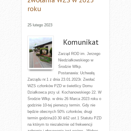
roku
25 lutego 2023
Komunikat
Zarząd ROD im. Jerzego
Niedziałkowskiego w
Środzie Wlkp.
Postanawia: Uchwałą
Zarządu nr.1 z dnia 23.01.2023r. Zwołać
WZS członków PZD w świetlicy Domu
Działkowca przy ul. Kochanowskiego 22. W
Środzie Wlkp. w dniu 26 Marca 2023 roku o
godzinie 10-tej pierwszy termin. Gdy nie
będzie obecnych 50% członków, drugi
termin godzina10.30 &62 ust.1 Statutu PZD
na którym to niezależnie od frekwencji
zebranie i głosowanie jest ważne . Wobec