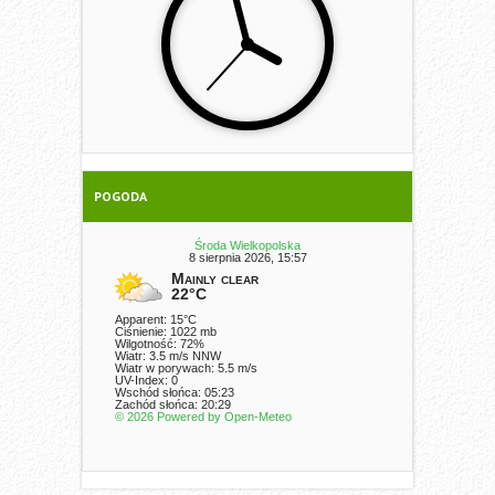
POGODA
Środa Wielkopolska
8 sierpnia 2026, 15:57
Mainly clear
22°C
Apparent: 15°C
Ciśnienie: 1022 mb
Wilgotność: 72%
Wiatr: 3.5 m/s NNW
Wiatr w porywach: 5.5 m/s
UV-Index: 0
Wschód słońca: 05:23
Zachód słońca: 20:29
© 2026 Powered by Open-Meteo