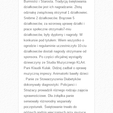
Burmistrz i Starosta. Tradycją świętowania
działkowców jest ich nagradzanie. Złotą
odznakę związkową otrzymał 1 działkowiec.
Srebrne 2 działkowców. Brązowe 5
działkowców, za wzorową uprawę działki i
prace społeczne otrzymało7-miu
działkowców, były dyplomy i nagrody. W
konkursie pod tytułem: Wiem wszystko o
ogrodzie i regulaminie uczestniczyło 10-ciu
działkowców dostali nagrody otrzymane od
sponsora. Po części oficjalnej wystąpiły
dziewczyny ze Studia Muzycznego KLArt.
Pani Klaudii Kulak. Didżej zadbał o oprawę
muzyczną imprezy. Animatorki bawiły dzieci
. Panie ze Stowarzyszenia Diabetyków
dokonywały diagnostyki. Policjanci i
Strażacy prowadzili różnego rodzaju zajęcia
sprawnościowe. Dla żołądka panie
serwowały różnorodny wspaniały
poczęstunek. Świętowanie trwało do
późnych godzin wieczornych przy muzyce