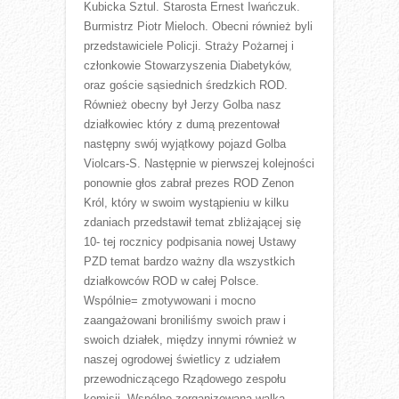
Kubicka Sztul. Starosta Ernest Iwańczuk.
Burmistrz Piotr Mieloch. Obecni również byli
przedstawiciele Policji. Straży Pożarnej i
członkowie Stowarzyszenia Diabetyków,
oraz goście sąsiednich średzkich ROD.
Również obecny był Jerzy Golba nasz
działkowiec który z dumą prezentował
następny swój wyjątkowy pojazd Golba
Violcars-S. Następnie w pierwszej kolejności
ponownie głos zabrał prezes ROD Zenon
Król, który w swoim wystąpieniu w kilku
zdaniach przedstawił temat zbliżającej się
10- tej rocznicy podpisania nowej Ustawy
PZD temat bardzo ważny dla wszystkich
działkowców ROD w całej Polsce.
Wspólnie= zmotywowani i mocno
zaangażowani broniliśmy swoich praw i
swoich działek, między innymi również w
naszej ogrodowej świetlicy z udziałem
przewodniczącego Rządowego zespołu
komisji. Wspólne zorganizowana walka