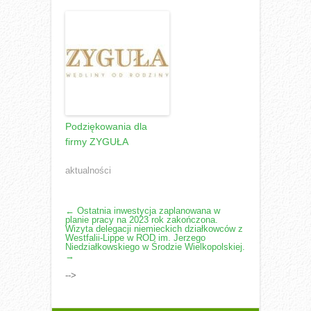
Podziękowania dla
firmy ZYGUŁA
aktualności
POST
←
Ostatnia inwestycja zaplanowana w
planie pracy na 2023 rok zakończona.
NAVIGATION
Wizyta delegacji niemieckich działkowców z
Westfalii-Lippe w ROD im. Jerzego
Niedziałkowskiego w Środzie Wielkopolskiej.
→
-->