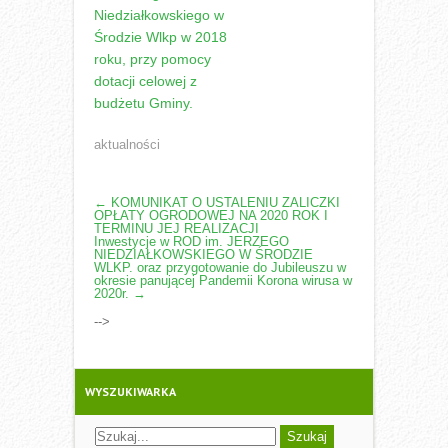
Niedziałkowskiego w
Środzie Wlkp w 2018
roku, przy pomocy
dotacji celowej z
budżetu Gminy.
aktualności
POST
←
KOMUNIKAT O USTALENIU ZALICZKI
OPŁATY OGRODOWEJ NA 2020 ROK I
NAVIGATION
TERMINU JEJ REALIZACJI
Inwestycje w ROD im. JERZEGO
NIEDZIAŁKOWSKIEGO W ŚRODZIE
WLKP. oraz przygotowanie do Jubileuszu w
okresie panującej Pandemii Korona wirusa w
2020r.
→
-->
WYSZUKIWARKA